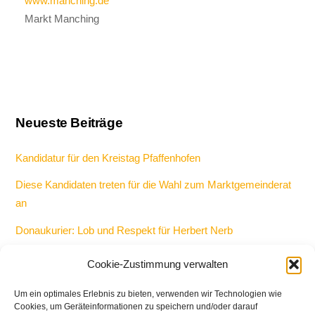
www.manching.de
Markt Manching
Neueste Beiträge
Kandidatur für den Kreistag Pfaffenhofen
Diese Kandidaten treten für die Wahl zum Marktgemeinderat
an
Donaukurier: Lob und Respekt für Herbert Nerb
Keine Kandidatur als Bürgermeister und Gemeinderat bei
Cookie-Zustimmung verwalten
Kommunalwahl 2026
Um ein optimales Erlebnis zu bieten, verwenden wir Technologien wie
Bericht: 50-Jahr-Feier bei den Freien Wählern in Manching
Cookies, um Geräteinformationen zu speichern und/oder darauf