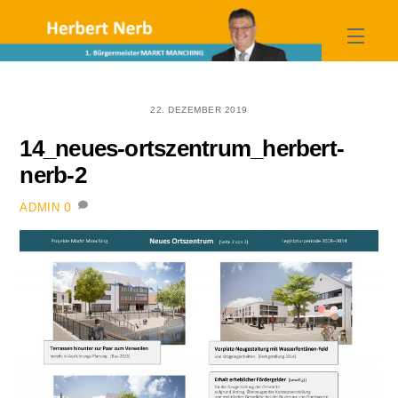
Skip
to
Menu
content
22. DEZEMBER 2019
14_neues-ortszentrum_herbert-
nerb-2
0
ADMIN