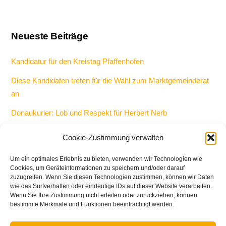
Neueste Beiträge
Kandidatur für den Kreistag Pfaffenhofen
Diese Kandidaten treten für die Wahl zum Marktgemeinderat
an
Donaukurier: Lob und Respekt für Herbert Nerb
Keine Kandidatur als Bürgermeister und Gemeinderat bei
Cookie-Zustimmung verwalten
Kommunalwahl 2026
Um ein optimales Erlebnis zu bieten, verwenden wir Technologien wie
Bericht: 50-Jahr-Feier bei den Freien Wählern in Manching
Cookies, um Geräteinformationen zu speichern und/oder darauf
zuzugreifen. Wenn Sie diesen Technologien zustimmen, können wir Daten
wie das Surfverhalten oder eindeutige IDs auf dieser Website verarbeiten.
Wenn Sie Ihre Zustimmung nicht erteilen oder zurückziehen, können
bestimmte Merkmale und Funktionen beeinträchtigt werden.