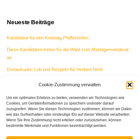
Neueste Beiträge
Kandidatur für den Kreistag Pfaffenhofen
Diese Kandidaten treten für die Wahl zum Marktgemeinderat
an
Donaukurier: Lob und Respekt für Herbert Nerb
Keine Kandidatur als Bürgermeister und Gemeinderat bei
Cookie-Zustimmung verwalten
Kommunalwahl 2026
Um ein optimales Erlebnis zu bieten, verwenden wir Technologien wie
Bericht: 50-Jahr-Feier bei den Freien Wählern in Manching
Cookies, um Geräteinformationen zu speichern und/oder darauf
zuzugreifen. Wenn Sie diesen Technologien zustimmen, können wir Daten
wie das Surfverhalten oder eindeutige IDs auf dieser Website verarbeiten.
Wenn Sie Ihre Zustimmung nicht erteilen oder zurückziehen, können
bestimmte Merkmale und Funktionen beeinträchtigt werden.