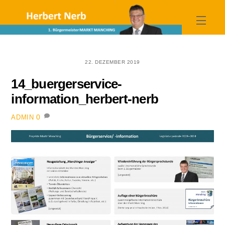
Skip
to
Menu
content
22. DEZEMBER 2019
14_buergerservice-
information_herbert-nerb
0
ADMIN