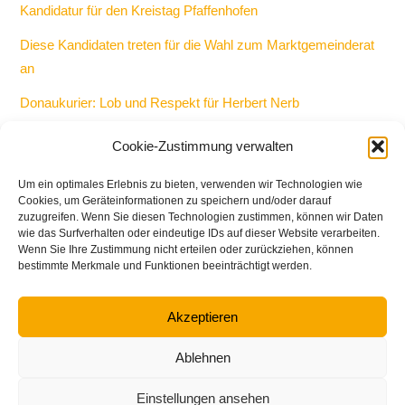
Kandidatur für den Kreistag Pfaffenhofen
Diese Kandidaten treten für die Wahl zum Marktgemeinderat
an
Donaukurier: Lob und Respekt für Herbert Nerb
Keine Kandidatur als Bürgermeister und Gemeinderat bei
Cookie-Zustimmung verwalten
Kommunalwahl 2026
Um ein optimales Erlebnis zu bieten, verwenden wir Technologien wie
Bericht: 50-Jahr-Feier bei den Freien Wählern in Manching
Cookies, um Geräteinformationen zu speichern und/oder darauf
zuzugreifen. Wenn Sie diesen Technologien zustimmen, können wir Daten
wie das Surfverhalten oder eindeutige IDs auf dieser Website verarbeiten.
Wenn Sie Ihre Zustimmung nicht erteilen oder zurückziehen, können
bestimmte Merkmale und Funktionen beeinträchtigt werden.
Akzeptieren
Back
To
Top
Ablehnen
Einstellungen ansehen