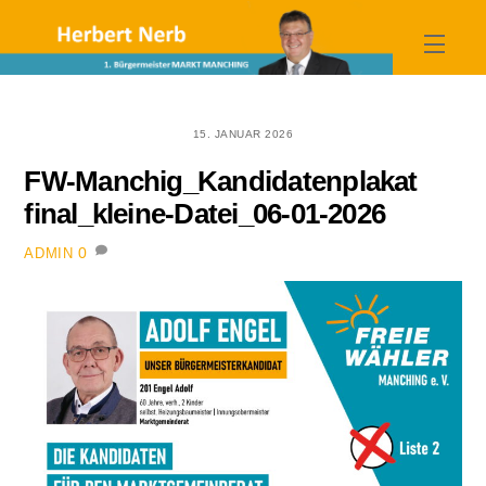
Skip
to
Menu
content
15. JANUAR 2026
FW-Manchig_Kandidatenplakat
final_kleine-Datei_06-01-2026
0
ADMIN