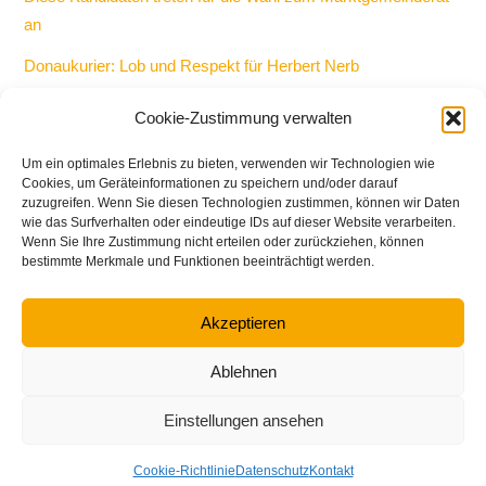
an
Donaukurier: Lob und Respekt für Herbert Nerb
Keine Kandidatur als Bürgermeister und Gemeinderat bei
Cookie-Zustimmung verwalten
Kommunalwahl 2026
Um ein optimales Erlebnis zu bieten, verwenden wir Technologien wie
Bericht: 50-Jahr-Feier bei den Freien Wählern in Manching
Cookies, um Geräteinformationen zu speichern und/oder darauf
zuzugreifen. Wenn Sie diesen Technologien zustimmen, können wir Daten
wie das Surfverhalten oder eindeutige IDs auf dieser Website verarbeiten.
Wenn Sie Ihre Zustimmung nicht erteilen oder zurückziehen, können
bestimmte Merkmale und Funktionen beeinträchtigt werden.
Akzeptieren
Back
To
Top
Ablehnen
Einstellungen ansehen
KONTAKT
IMPRESSUM
DATENSCHUTZ
Cookie-Richtlinie
Datenschutz
Kontakt