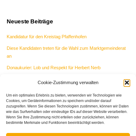
Neueste Beiträge
Kandidatur für den Kreistag Pfaffenhofen
Diese Kandidaten treten für die Wahl zum Marktgemeinderat
an
Donaukurier: Lob und Respekt für Herbert Nerb
Keine Kandidatur als Bürgermeister und Gemeinderat bei
Cookie-Zustimmung verwalten
Kommunalwahl 2026
Um ein optimales Erlebnis zu bieten, verwenden wir Technologien wie
Bericht: 50-Jahr-Feier bei den Freien Wählern in Manching
Cookies, um Geräteinformationen zu speichern und/oder darauf
zuzugreifen. Wenn Sie diesen Technologien zustimmen, können wir Daten
wie das Surfverhalten oder eindeutige IDs auf dieser Website verarbeiten.
Wenn Sie Ihre Zustimmung nicht erteilen oder zurückziehen, können
bestimmte Merkmale und Funktionen beeinträchtigt werden.